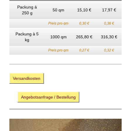
Packung à
50 qm
15,10 €
17,97 €
250 g
Preis pro qm
0,30 €
0,36 €
Packung à 5
1000 qm
265,80 €
316,30 €
kg
Preis pro qm
0,27 €
0,32 €
Versandkosten
Angebotsanfrage / Bestellung