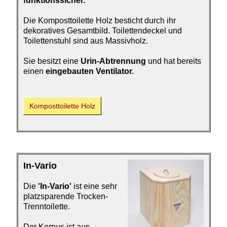
funktionssicher.
Die Komposttoilette Holz besticht durch ihr
dekoratives Gesamtbild. Toilettendeckel und
Toilettenstuhl sind aus Massivholz.
Sie besitzt eine
Urin-Abtrennung
und hat bereits
einen
eingebauten Ventilator.
Kompost­toilette Holz
In-Vario
Die
'In-Vario'
ist eine sehr
platzsparende Trocken-
Trenntoilette.
Der Korpus ist aus