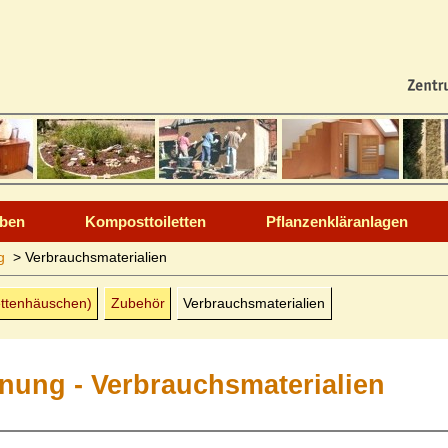
rben
Komposttoiletten
Pflanzenkläranlagen
g
>
Verbrauchs­materialien
letten­häuschen)
Zubehör
Verbrauchs­materialien
nnung - Verbrauchsmaterialien