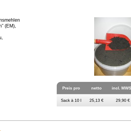
nsmehlen
n" (EM),
u,
Preis pro
netto
incl. MWS
Sack à 10 l
25,13 €
29,90 €