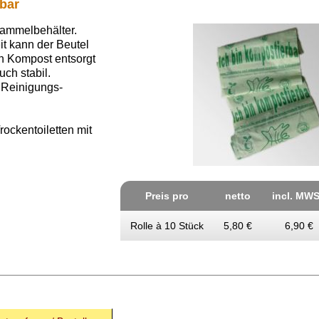
rbar
ammelbehälter.
it kann der Beutel
n Kompost entsorgt
ch stabil.
 Reinigungs­
rockentoiletten mit
Preis pro
netto
incl. MWS
Rolle à 10 Stück
5,80 €
6,90 €