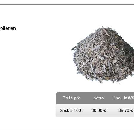
oiletten
Preis pro
netto
incl. MWS
Sack à 100 l
30,00 €
35,70 €