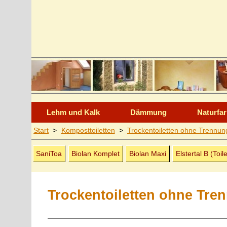
Lehm und Kalk
Dämmung
Naturfa
Start
>
Komposttoiletten
>
Trocken­toiletten ohne Trennun
SaniToa
Biolan Komplet
Biolan Maxi
Elstertal B (Toi
Trockentoiletten ohne Tre