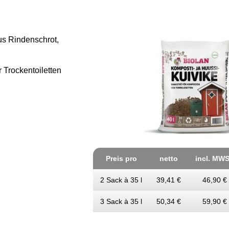
s Rindenschrot,
 Trockentoiletten
Preis pro
netto
incl. MWS
2 Sack à 35 l
39,41 €
46,90 €
3 Sack à 35 l
50,34 €
59,90 €